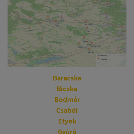
Baracska
Bicske
Bodmér
Csabdi
Etyek
Gyúró