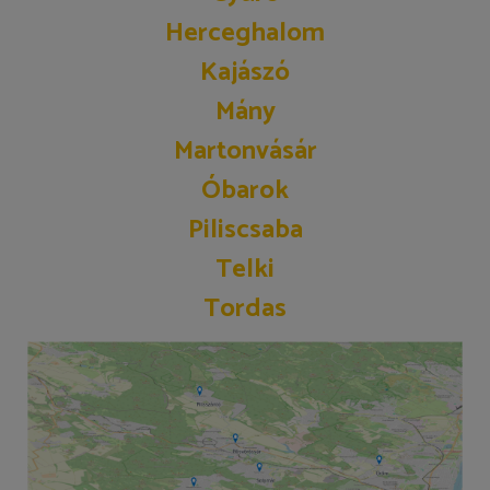
Herceghalom
Kajászó
Mány
Martonvásár
Óbarok
Piliscsaba
Telki
Tordas