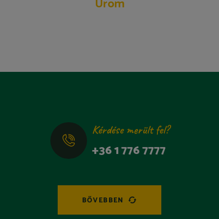
Üröm
Kérdése merült fel?
+36 1 776 7777
BŐVEBBEN