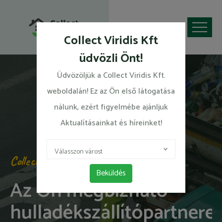
Collect Viridis Kft
üdvözli Önt!
Üdvözöljük a Collect Viridis Kft.
weboldalán! Ez az Ön első látogatása
nálunk, ezért figyelmébe ajánljuk
Aktualításainkat és híreinket!
Válasszon várost
Collect Viridis
Beküldés
Az Ön megbízható
hulladékszállító
partnere